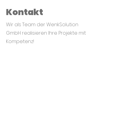
Kontakt
Wir als Team der WenkSolution
GmbH realisieren Ihre Projekte mit
Kompetenz!
info@wenksolutions.com
Kontakt
WenkSolutions GmbH