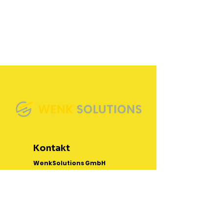
Kontakt
WenkSolutions GmbH
Wigglis 8
88167 Röthenbach
Tel.:
+49 160 95125979
E-Mail:
info@wenksolutions.com